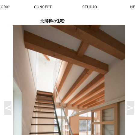
の住宅:
..