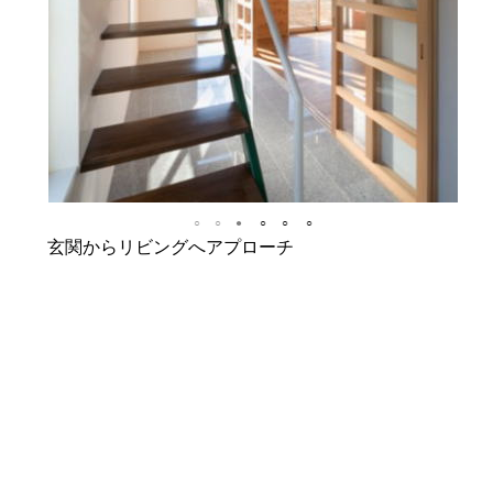
○
○
●
○
○
○
玄関からリビングへアプローチ